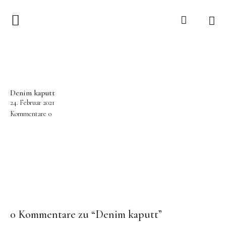
Anfangszauber
Über
Denim kaputt
Nähkurse
24. Februar 2021
Kommentare
0
Blog
Shop
0 Kommentare zu “
Denim kaputt
”