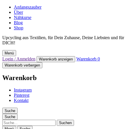
Anfangszauber
Über
Nähkurse
Blog
Shop
Upcycling aus Textilien, für Dein Zuhause, Deine Liebsten und für
DICH!
Menü
Login / Anmelden
Warenkorb
0
Warenkorb anzeigen
Warenkorb verbergen
Warenkorb
Instagram
Pinterest
Kontakt
Suche
Suche
Suche
Menü
Suche