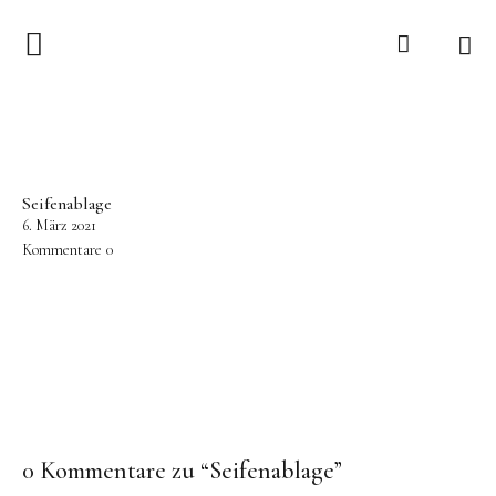
Anfangszauber
Über
Seifenablage
Nähkurse
6. März 2021
Kommentare
0
Blog
Shop
0 Kommentare zu “
Seifenablage
”